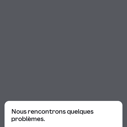
Début du dialogue
Nous rencontrons quelques
problèmes.